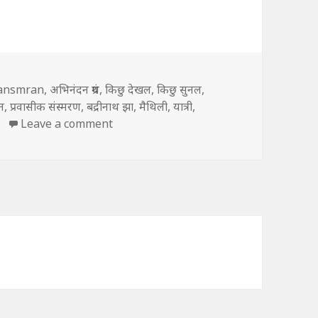
ansmran
,
अभिनंदन ग्रंथ
,
किछु देखल
,
किछु सुनल
,
न
,
प्रवासीक संस्मरण
,
बद्रीनाथ झा
,
मैथिली
,
यात्री
,
on मैथिली मे संस्मरण
Leave a comment