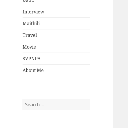
UPSC
Interview
Maithili
Travel
Movie
SVPNPA
About Me
Search
for: