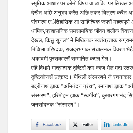
स्मृतिक आधार पर कोनो विषय वा व्यक्ति पर लिखल
देखैत अछि अनुभव करैत अछि तकर चित्रण करैत 
संस्मरण एेतिहासिक आ साहित्यिक रूपसँ महत्वपूर्
धार्मिक,प्रशासनिक समसामयिक जीवन शैलीक विवरण भ
देखल, किछु सुनल” मे मिथिलाक स्वतंत्रताक संग्राममे
मिथिला परिषदक, राजदरभंगाक संचालनक विवरण भेटैछ।
अकादमी पुरसकारसँ सम्मानित कएल गेल।
एहि विधामे मात्रात्मक दृष्टिसँ कम काज भेल मुदा स्त
दृष्टिकोणसँ उत्कृष्ट। मैथिली संस्मरणमे जे रचनाक
बद्रीनाथ झाक “अभिनंदन ग्रंथ”, रमानाथ झाक “अभि
संस्मरण”, हरिमोहन झाक “स्वर्गीय”, कुमारगंगानंद
जनसीदनक “संस्मरण”।
Facebook
Twitter
LinkedIn