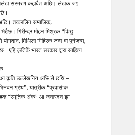
 आलेख संस्मरण कहाबैत अछि। लेखक ज‌‍ऽ
अछि।
ण अछि। तत्कालिन समाजिक,
ेटैछ। गिरीन्द्र मोहन मिश्रक “किछु
 योगदान, मिथिला मिहिरक जन्म वा पुर्नजन्म,
 एहि कृतिकेँ भारत सरकार द्वारा साहित्य
रक
ार आ कृति उल्लेखनिय अछि से छथि –
नंदन ग्रंथ”, यात्रीक “प्रवासीक
 सिंहक “स्मृतिक अंक” आ जनारदन झा