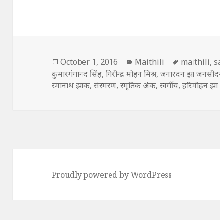
Posted
Categories
Tags
October 1, 2016
Maithili
maithili
,
s
on
कुमारगंगानंद सिंह
,
गिरीन्द्र मोहन मिश्र
,
जनारदन झा जनसीद
रमानाथ झाक
,
संस्मरण
,
स्मृतिक अंक
,
स्वर्गीय
,
हरिमोहन झा
Proudly powered by WordPress