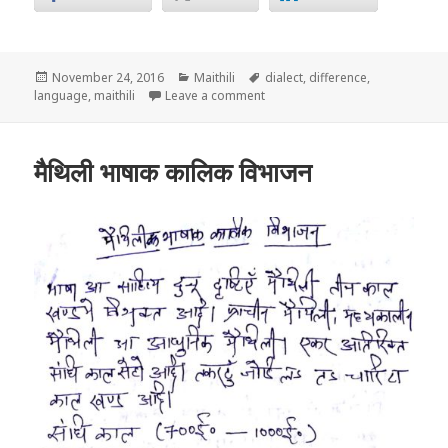
Posted
Categories
Tags
November 24, 2016
Maithili
dialect
,
difference
,
on
on बोली आ भाषाक बीच अन्तर
language
,
maithili
Leave a comment
मैथिली भाषाक कालिक विभाजन