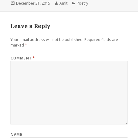
Posted
Author
Categories
December 31, 2015
Amit
Poetry
on
Leave a Reply
Your email address will not be published.
Required fields are
marked
*
COMMENT
*
NAME